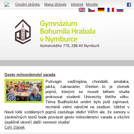
Úvodní stránka
|
Mapa stránek
|
Intranet
|
Moodle
EN
CS
DE
FR
RU
Gesto milosrdenství varada
Pušvagiri, vadžrajána, chondalit, amalaka,
jakša, čakravartin, čhörten…to je zlomek
pojmů, kterými se museli během studia
prokousat studenti Univerzity třetího věku.
Téma Budhistické umění bylo jistě zajímavé,
nicméně velmi náročné na studium. Udržet v
hlavě tolik vzdálených pojmů zasluhuje obdiv! Věřím ale, že seniory u
závěrečných testů bude provázet gesto milosrdenství varada a všichni
úspěšně ukončí další semestr studia!
Celý článek