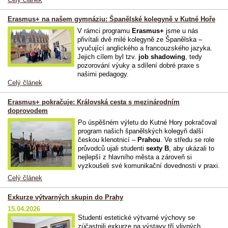
Erasmus+ na našem gymnáziu: Španělské kolegyně v Kutné Hoře
V rámci programu
Erasmus+
jsme u nás
přivítali dvě milé kolegyně ze Španělska –
vyučující anglického a francouzského jazyka.
Jejich cílem byl tzv.
job shadowing
, tedy
pozorování výuky a sdílení dobré praxe s
našimi pedagogy.
Celý článek
Erasmus+ pokračuje: Královská cesta s mezinárodním
doprovodem
Po úspěšném výletu do Kutné Hory pokračoval
program našich španělských kolegyň další
českou klenotnicí –
Prahou
. Ve středu se role
průvodců ujali studenti
sexty B
, aby ukázali to
nejlepší z hlavního města a zároveň si
vyzkoušeli své komunikační dovednosti v praxi.
Celý článek
Exkurze výtvarných skupin do Prahy
15.04.2026
Studenti estetické výtvarné výchovy se
zúčastnili exkurze na výstavy tří vlivných