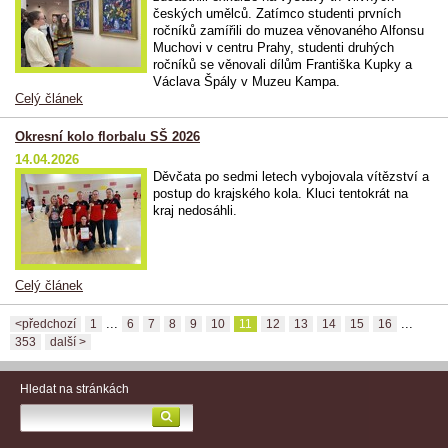
českých umělců. Zatímco studenti prvních
ročníků zamířili do muzea věnovaného Alfonsu
Muchovi v centru Prahy, studenti druhých
ročníků se věnovali dílům Františka Kupky a
Václava Špály v Muzeu Kampa.
Celý článek
Okresní kolo florbalu SŠ 2026
14.04.2026
Děvčata po sedmi letech vybojovala vítězství a
postup do krajského kola. Kluci tentokrát na
kraj nedosáhli.
Celý článek
...
...
<předchozí
1
6
7
8
9
10
11
12
13
14
15
16
353
další >
Hledat na stránkách