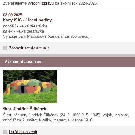
Zveřejňujeme
výroční zprávu
za školní rok 2024-2025.
02.09.2025
Karty ISIC - úřední hodiny:
pondělí - velká přestávka
pátek - velká přestávka
Vyřizuje paní Matoušová (kancelář za sborovnou).
Zobrazit archiv aktualit
Významní absolventi
škpt. Jindřich Šilhánek
Škpt.
pěchoty Jindřich Šilhánek (24. 2. 1898-9. 5. 1945), voják, legionář,
odbojář za 2. světové války, maturoval v roce 1916.
Další absolventi