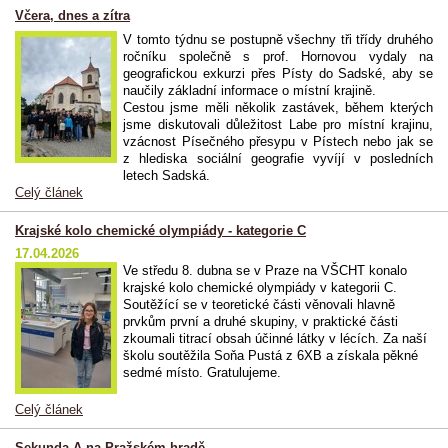
Včera, dnes a zítra
V tomto týdnu se postupně všechny tři třídy druhého
ročníku společně s prof. Hornovou vydaly na
geografickou exkurzi přes Písty do Sadské, aby se
naučily základní informace o místní krajině.
Cestou jsme měli několik zastávek, během kterých
jsme diskutovali důležitost Labe pro místní krajinu,
vzácnost Písečného přesypu v Pístech nebo jak se
z hlediska sociální geografie vyvíjí v posledních
letech Sadská.
Celý článek
Krajské kolo chemické olympiády - kategorie C
17.04.2026
Ve středu 8. dubna se v Praze na VŠCHT konalo
krajské kolo chemické olympiády v kategorii C.
Soutěžící se v teoretické části věnovali hlavně
prvkům první a druhé skupiny, v praktické části
zkoumali titrací obsah účinné látky v lécích. Za naší
školu soutěžila Soňa Pustá z 6XB a získala pěkné
sedmé místo. Gratulujeme.
Celý článek
Sekunda A na Pražském hradě