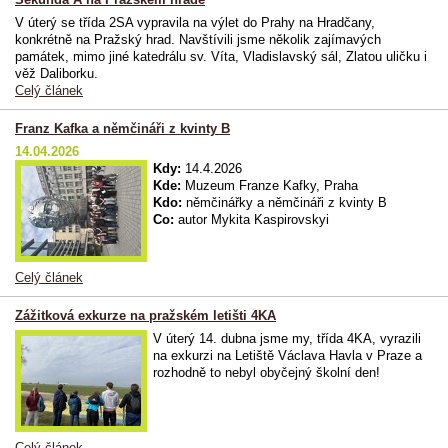
V úterý se třída 2SA vypravila na výlet do Prahy na Hradčany,
konkrétně na Pražský hrad. Navštívili jsme několik zajímavých
památek, mimo jiné katedrálu sv. Víta, Vladislavský sál, Zlatou uličku i
věž Daliborku.
Celý článek
Franz Kafka a němčináři z kvinty B
14.04.2026
Kdy:
14.4.2026
Kde:
Muzeum Franze Kafky, Praha
Kdo:
němčinářky a němčináři z kvinty B
Co:
autor Mykita Kaspirovskyi
Celý článek
Zážitková exkurze na pražském letišti 4KA
V úterý 14. dubna jsme my, třída 4KA, vyrazili
na exkurzi na Letiště Václava Havla v Praze a
rozhodně to nebyl obyčejný školní den!
Celý článek