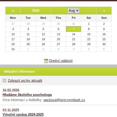
«
2026
»
Mon
Tue
Wed
Thu
Fri
Sat
Sun
27
28
29
30
31
1
2
3
4
5
6
7
8
9
10
11
12
13
14
15
16
17
18
19
20
21
22
23
24
25
26
27
28
29
30
31
1
2
3
4
5
6
Dnešní události
Aktuální informace
Zobrazit archiv aktualit
16.02.2026
Hledáme školního psychologa
Více informací u ředitelky:
peckova@gym-nymburk.cz
03.11.2025
Výroční zpráva 2024-2025