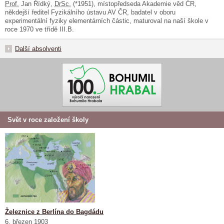
Prof.
Jan Řídký,
DrSc.
(*1951), místopředseda Akademie věd ČR,
někdejší ředitel Fyzikálního ústavu AV ČR, badatel v oboru
experimentální fyziky elementárních částic, maturoval na naší škole v
roce 1970 ve třídě III.B.
Další absolventi
Svět v roce založení školy
Železnice z Berlína do Bagdádu
6. březen 1903