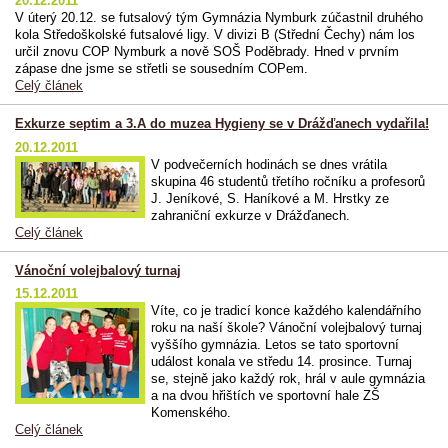
20.12.2011
V úterý 20.12. se futsalový tým Gymnázia Nymburk zúčastnil druhého
kola Středoškolské futsalové ligy. V divizi B (Střední Čechy) nám los
určil znovu COP Nymburk a nově SOŠ Poděbrady. Hned v prvním
zápase dne jsme se střetli se sousedním COPem.
Celý článek
Exkurze septim a 3.A do muzea Hygieny se v Drážďanech vydařila!
20.12.2011
V podvečerních hodinách se dnes vrátila
skupina 46 studentů třetího ročníku a profesorů
J. Jeníkové, S. Haníkové a M. Hrstky ze
zahraniční exkurze v Drážďanech.
Celý článek
Vánoční volejbalový turnaj
15.12.2011
Víte, co je tradicí konce každého kalendářního
roku na naší škole? Vánoční volejbalový turnaj
vyššího gymnázia. Letos se tato sportovní
událost konala ve středu 14. prosince. Turnaj
se, stejně jako každý rok, hrál v aule gymnázia
a na dvou hřištích ve sportovní hale ZŠ
Komenského.
Celý článek