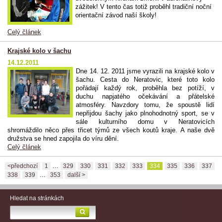
zážitek! V tento čas totiž proběhl tradiční noční
orientační závod naší školy!
Celý článek
Krajské kolo v šachu
14.12.2011
Dne 14. 12. 2011 jsme vyrazili na krajské kolo v
šachu. Cesta do Neratovic, které toto kolo
pořádají každý rok, proběhla bez potíží, v
duchu napjatého očekávání a přátelské
atmosféry. Navzdory tomu, že spoustě lidí
nepřijdou šachy jako plnohodnotný sport, se v
sále kulturního domu v Neratovicích
shromáždilo něco přes třicet týmů ze všech koutů kraje. A naše dvě
družstva se hned zapojila do víru dění.
Celý článek
...
<předchozí
1
329
330
331
332
333
334
335
336
337
...
338
339
353
další >
Hledat na stránkách