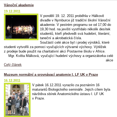
Vánoční akademie
19.12.2011
V pondělí 19. 12. 2011 proběhla v Hálkově
divadle v Nymburce již tradiční školní Vánoční
akademie. V pestrém programu se od 17,00 do
19,30 hod. na jevišti vystřídalo několik desítek
studentů, kteří předvedli svá hudební, literární,
taneční a akrobatická čísla.
Součástí celé akce byl i prodej výrobků, které
studenti vytvořili za pomoci vyučujících výtvarné výchovy. Výtěžek
z prodeje bude použit na charitativní akci Postavme školu v Africe.
Mgr. Květa Málková, vyučující hudební výchovy a organizátorka celé
akce
Celý článek
Muzeum normální a srovnávací anatomie I. LF UK v Praze
16.12.2011
V pátek 16.12.2011 vyrazilo za poznáním 16
maturantů Biologického semináře. Jejich cílem byla
návštěva sbírek Anatomického ústavu I. LF UK
v Praze.