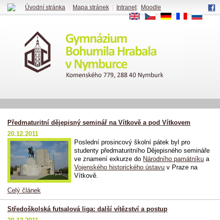
Úvodní stránka
|
Mapa stránek
|
Intranet
|
Moodle
EN
CS
DE
FR
RU
Předmaturitní dějepisný seminář na Vítkově a pod Vítkovem
20.12.2011
Poslední prosincový školní pátek byl pro
studenty předmaturitního Dějepisného semináře
ve znamení exkurze do
Národního památníku
a
Vojenského historického ústavu
v Praze na
Vítkově.
Celý článek
Středoškolská futsalová liga: další vítězství a postup