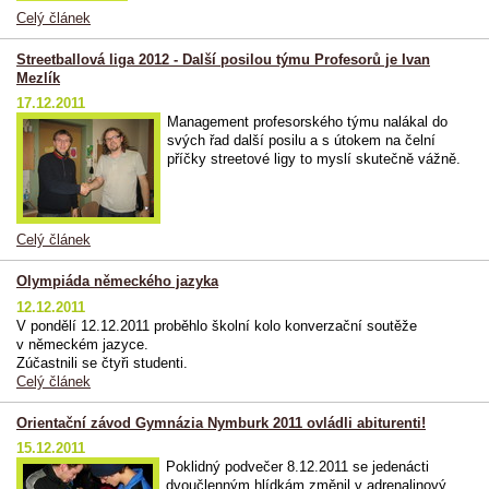
Celý článek
Streetballová liga 2012 - Další posilou týmu Profesorů je Ivan
Mezlík
17.12.2011
Management profesorského týmu nalákal do
svých řad další posilu a s útokem na čelní
příčky streetové ligy to myslí skutečně vážně.
Celý článek
Olympiáda německého jazyka
12.12.2011
V pondělí 12.12.2011 proběhlo školní kolo konverzační soutěže
v německém jazyce.
Zúčastnili se čtyři studenti.
Celý článek
Orientační závod Gymnázia Nymburk 2011 ovládli abiturenti!
15.12.2011
Poklidný podvečer 8.12.2011 se jedenácti
dvoučlenným hlídkám změnil v adrenalinový