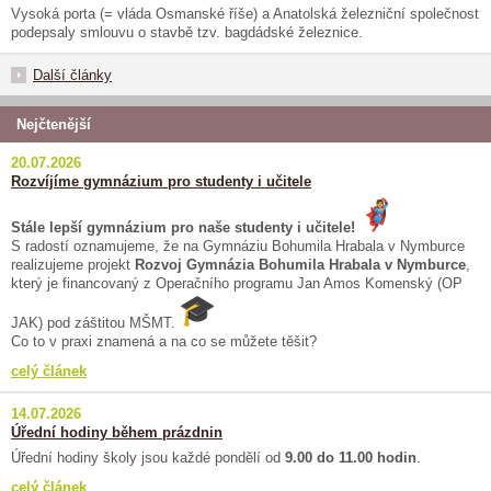
Vysoká porta (= vláda Osmanské říše) a Anatolská železniční společnost
podepsaly smlouvu o stavbě tzv. bagdádské železnice.
Další články
Nejčtenější
20.07.2026
Rozvíjíme gymnázium pro studenty i učitele
Stále lepší gymnázium pro naše studenty i učitele!
S radostí oznamujeme, že na Gymnáziu Bohumila Hrabala v Nymburce
realizujeme projekt
Rozvoj Gymnázia Bohumila Hrabala v Nymburce
,
který je financovaný z Operačního programu Jan Amos Komenský (OP
JAK) pod záštitou MŠMT.
Co to v praxi znamená a na co se můžete těšit?
celý článek
14.07.2026
Úřední hodiny během prázdnin
Úřední hodiny školy jsou každé pondělí od
9.00 do 11.00 hodin
.
celý článek