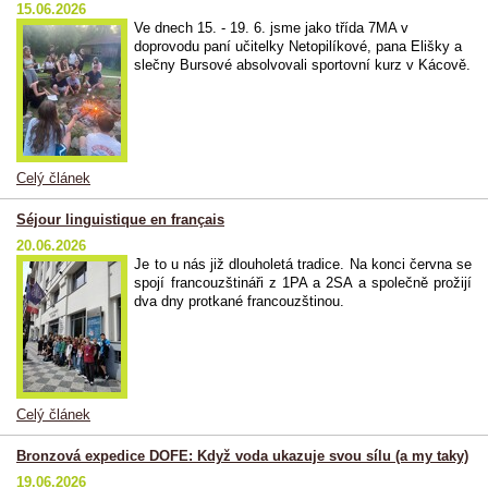
15.06.2026
Ve dnech 15. - 19. 6. jsme jako třída 7MA v
doprovodu paní učitelky Netopilíkové, pana Elišky a
slečny Bursové absolvovali sportovní kurz v Kácově.
Celý článek
Séjour linguistique en français
20.06.2026
Je to u nás již dlouholetá tradice. Na konci června se
spojí francouzštináři z 1PA a 2SA a společně prožijí
dva dny protkané francouzštinou.
Celý článek
Bronzová expedice DOFE: Když voda ukazuje svou sílu (a my taky)
19.06.2026