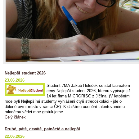
Nejlepší student 2026
23.06.2026
Student 7MA Jakub Holeček se stal laureátem
ceny Nejlepší student 2026, kterou vypisuje již
14 let firma MICRORISC z Jičína. (V letošním
roce byli Nejlepšími studenty vyhlášeni čtyři středoškoláci - jde o
dělené první místo v rámci ČR). K dalšímu ocenění talentovanému
mladému vědci moc gratulujeme.
Celý článek
Druhé, páté, deváté, patnácté a nejlepší
22.06.2026