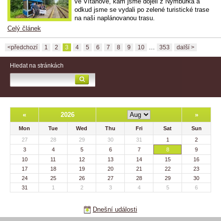
ve Vítanově, kam jsme dojeli z Nymburka a
odkud jsme se vydali po zelené turistické trase
na naši naplánovanou trasu.
Celý článek
...
<předchozí
1
2
3
4
5
6
7
8
9
10
353
další >
Hledat na stránkách
«
2026
»
Mon
Tue
Wed
Thu
Fri
Sat
Sun
27
28
29
30
31
1
2
3
4
5
6
7
8
9
10
11
12
13
14
15
16
17
18
19
20
21
22
23
24
25
26
27
28
29
30
31
1
2
3
4
5
6
Dnešní události