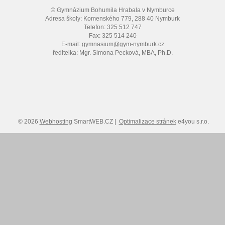
© Gymnázium Bohumila Hrabala v Nymburce
Adresa školy: Komenského 779, 288 40 Nymburk
Telefon: 325 512 747
Fax: 325 514 240
E-mail: gymnasium@gym-nymburk.cz
ředitelka: Mgr. Simona Pecková, MBA, Ph.D.
© 2026
Webhosting
SmartWEB.CZ |
Optimalizace stránek
e4you s.r.o.