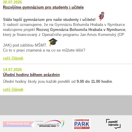
20.07.2026
Rozvíjíme gymnázium pro studenty i učitele
Stále lepší gymnázium pro naše studenty i učitele!
S radostí oznamujeme, že na Gymnáziu Bohumila Hrabala v Nymburce
realizujeme projekt
Rozvoj Gymnázia Bohumila Hrabala v Nymburce
,
který je financovaný z Operačního programu Jan Amos Komenský (OP
JAK) pod záštitou MŠMT.
Co to v praxi znamená a na co se můžete těšit?
celý článek
14.07.2026
Úřední hodiny během prázdnin
Úřední hodiny školy jsou každé pondělí od
9.00 do 11.00 hodin
.
celý článek