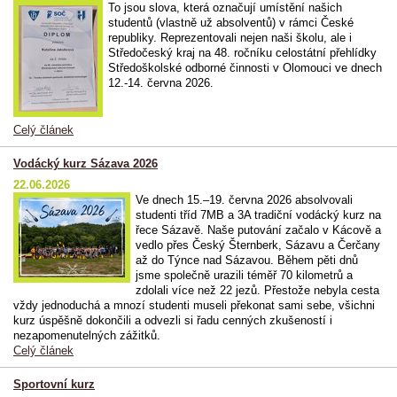
To jsou slova, která označují umístění našich
studentů (vlastně už absolventů) v rámci České
republiky. Reprezentovali nejen naši školu, ale i
Středočeský kraj na 48. ročníku celostátní přehlídky
Středoškolské odborné činnosti v Olomouci ve dnech
12.-14. června 2026.
Celý článek
Vodácký kurz Sázava 2026
22.06.2026
Ve dnech 15.–19. června 2026 absolvovali
studenti tříd 7MB a 3A tradiční vodácký kurz na
řece Sázavě. Naše putování začalo v Kácově a
vedlo přes Český Šternberk, Sázavu a Čerčany
až do Týnce nad Sázavou. Během pěti dnů
jsme společně urazili téměř 70 kilometrů a
zdolali více než 22 jezů. Přestože nebyla cesta
vždy jednoduchá a mnozí studenti museli překonat sami sebe, všichni
kurz úspěšně dokončili a odvezli si řadu cenných zkušeností i
nezapomenutelných zážitků.
Celý článek
Sportovní kurz