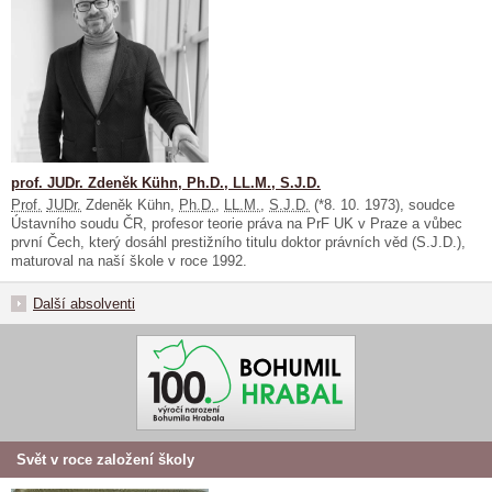
prof. JUDr. Zdeněk Kühn, Ph.D., LL.M., S.J.D.
Prof.
JUDr.
Zdeněk Kühn,
Ph.D.
,
LL.M.
,
S.J.D.
(*8. 10. 1973), soudce
Ústavního soudu ČR, profesor teorie práva na PrF UK v Praze a vůbec
první Čech, který dosáhl prestižního titulu doktor právních věd (S.J.D.),
maturoval na naší škole v roce 1992.
Další absolventi
Svět v roce založení školy