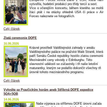
vytvořila, hudební produkci pro třídy tercií a sext.
Více o včerejším koncertu, během kterého se mohli
žáci ptát i na otázky ohledně USA či práce v Air
Forces naleznete ve fotografiích.
Celý článek
Zlatá ceremonie DOFE
16.06.2026
Krásné prostředí Valdštejnské zahrady v areálu
Valdštejnského paláce na pražské Malé Straně, která
patří Senátu České republiky hostilo zlatou ceremonii
Mezinárodní ceny vévody z Edinburghu. Této
slavnostní události se zúčastnily i tři naše letošní
maturantky, kterým se podařilo dokončit všechny tři
úrovně tohoto mezinárodního programu.
Celý článek
Vyhněte se Pravčickým horám aneb Stříbrná DOFE expedice
5QA+5QB
14.06.2026
Naše výprava za stříbrnou DOFE úrovni začala