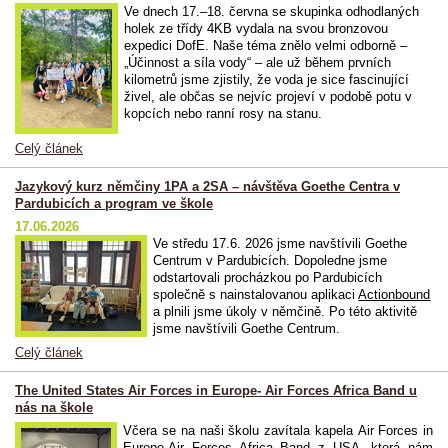
Ve dnech 17.–18. června se skupinka odhodlaných
holek ze třídy 4KB vydala na svou bronzovou
expedici DofE. Naše téma znělo velmi odborně –
„Účinnost a síla vody“ – ale už během prvních
kilometrů jsme zjistily, že voda je sice fascinující
živel, ale občas se nejvíc projeví v podobě potu v
kopcích nebo ranní rosy na stanu.
Celý článek
Jazykový kurz němčiny 1PA a 2SA – návštěva Goethe Centra v
Pardubicích a program ve škole
17.06.2026
Ve středu 17.6. 2026 jsme navštívili Goethe
Centrum v Pardubicích. Dopoledne jsme
odstartovali procházkou po Pardubicích
společně s nainstalovanou aplikaci
Actionbound
a plnili jsme úkoly v němčině. Po této aktivitě
jsme navštívili Goethe Centrum.
Celý článek
The United States Air Forces in Europe- Air Forces Africa Band u
nás na škole
Včera se na naši školu zavítala kapela Air Forces in
Europe-Air Forces Africa Band z USA, která nám