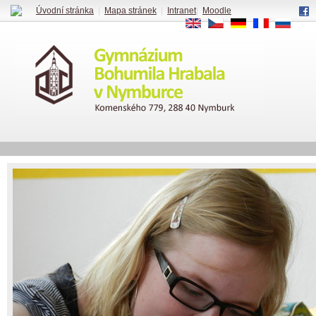
Úvodní stránka
|
Mapa stránek
|
Intranet
|
Moodle
EN
CS
DE
FR
RU