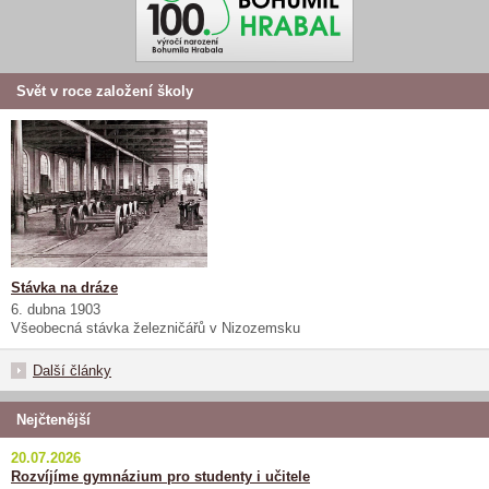
Svět v roce založení školy
Stávka na dráze
6. dubna 1903
Všeobecná stávka železničářů v Nizozemsku
Další články
Nejčtenější
20.07.2026
Rozvíjíme gymnázium pro studenty i učitele