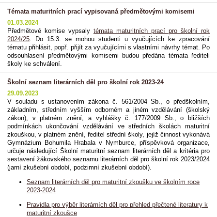
Témata maturitních prací vypisovaná předmětovými komisemi
01.03.2024
Předmětové komise vypsaly
témata maturitních prací pro školní rok
2024/25
. Do 15.3. se mohou studenti u vyučujících ke zpracování
tématu přihlásit, popř. přijít za vyučujícími s vlastními návrhy témat. Po
odsouhlasení předmětovými komisemi budou předána témata řediteli
školy ke schválení.
Školní seznam literárních děl pro školní rok 2023-24
29.09.2023
V souladu s ustanovením zákona č. 561/2004 Sb., o předškolním,
základním, středním vyšším odborném a jiném vzdělávání (školský
zákon), v platném znění, a vyhlášky č. 177/2009 Sb., o bližších
podmínkách ukončování vzdělávání ve středních školách maturitní
zkouškou, v platném znění, ředitel střední školy, jejíž činnost vykonává
Gymnázium Bohumila Hrabala v Nymburce, příspěvková organizace,
určuje následující Školní maturitní seznam literárních děl a kritéria pro
sestavení žákovského seznamu literárních děl pro školní rok 2023/2024
(jarní zkušební období, podzimní zkušební období).
Seznam literárních děl pro maturitní zkoušku ve školním roce
2023-2024
Pravidla pro výběr literárních děl pro přehled přečtené literatury k
maturitní zkoušce