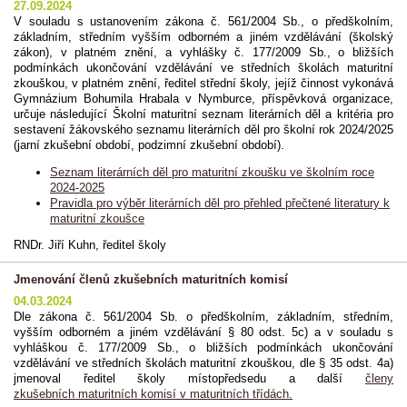
27.09.2024
V souladu s ustanovením zákona č. 561/2004 Sb., o předškolním,
základním, středním vyšším odborném a jiném vzdělávání (školský
zákon), v platném znění, a vyhlášky č. 177/2009 Sb., o bližších
podmínkách ukončování vzdělávání ve středních školách maturitní
zkouškou, v platném znění, ředitel střední školy, jejíž činnost vykonává
Gymnázium Bohumila Hrabala v Nymburce, příspěvková organizace,
určuje následující Školní maturitní seznam literárních děl a kritéria pro
sestavení žákovského seznamu literárních děl pro školní rok 2024/2025
(jarní zkušební období, podzimní zkušební období).
Seznam literárních děl pro maturitní zkoušku ve školním roce
2024-2025
Pravidla pro výběr literárních děl pro přehled přečtené literatury k
maturitní zkoušce
RNDr. Jiří Kuhn, ředitel školy
Jmenování členů zkušebních maturitních komisí
04.03.2024
Dle zákona č. 561/2004 Sb. o předškolním, základním, středním,
vyšším odborném a jiném vzdělávání § 80 odst. 5c) a v souladu s
vyhláškou č. 177/2009 Sb., o bližších podmínkách ukončování
vzdělávání ve středních školách maturitní zkouškou, dle § 35 odst. 4a)
jmenoval ředitel školy místopředsedu a další
členy
zkušebních maturitních komisí v maturitních třídách.