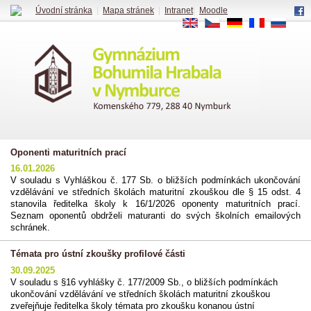
Úvodní stránka
|
Mapa stránek
|
Intranet
|
Moodle
EN
CS
DE
FR
RU
Oponenti maturitních prací
16.01.2026
V souladu s Vyhláškou č. 177 Sb. o bližších podmínkách ukončování
vzdělávání ve středních školách maturitní zkouškou dle § 15 odst. 4
stanovila ředitelka školy k 16/1/2026 oponenty maturitních prací.
Seznam oponentů obdrželi maturanti do svých školních emailových
schránek.
Témata pro ústní zkoušky profilové části
30.09.2025
V souladu s §16 vyhlášky č. 177/2009 Sb., o bližších podmínkách
ukončování vzdělávání ve středních školách maturitní zkouškou
zveřejňuje ředitelka školy témata pro zkoušku konanou ústní