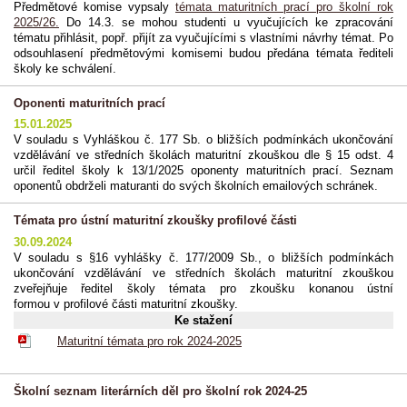
Předmětové komise vypsaly
témata maturitních prací pro školní rok
2025/26.
Do 14.3. se mohou studenti u vyučujících ke zpracování
tématu přihlásit, popř. přijít za vyučujícími s vlastními návrhy témat. Po
odsouhlasení předmětovými komisemi budou předána témata řediteli
školy ke schválení.
Oponenti maturitních prací
15.01.2025
V souladu s Vyhláškou č. 177 Sb. o bližších podmínkách ukončování
vzdělávání ve středních školách maturitní zkouškou dle § 15 odst. 4
určil ředitel školy k 13/1/2025 oponenty maturitních prací. Seznam
oponentů obdrželi maturanti do svých školních emailových schránek.
Témata pro ústní maturitní zkoušky profilové části
30.09.2024
V souladu s §16 vyhlášky č. 177/2009 Sb., o bližších podmínkách
ukončování vzdělávání ve středních školách maturitní zkouškou
zveřejňuje ředitel školy témata pro zkoušku konanou ústní
formou v profilové části maturitní zkoušky.
Ke stažení
Maturitní témata pro rok 2024-2025
Školní seznam literárních děl pro školní rok 2024-25