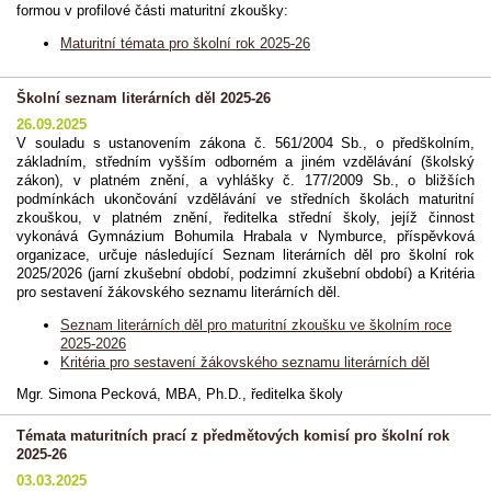
formou v profilové části maturitní zkoušky:
Maturitní témata pro školní rok 2025-26
Školní seznam literárních děl 2025-26
26.09.2025
V souladu s ustanovením zákona č. 561/2004 Sb., o předškolním,
základním, středním vyšším odborném a jiném vzdělávání (školský
zákon), v platném znění, a vyhlášky č. 177/2009 Sb., o bližších
podmínkách ukončování vzdělávání ve středních školách maturitní
zkouškou, v platném znění, ředitelka střední školy, jejíž činnost
vykonává Gymnázium Bohumila Hrabala v Nymburce, příspěvková
organizace, určuje následující Seznam literárních děl pro školní rok
2025/2026 (jarní zkušební období, podzimní zkušební období) a Kritéria
pro sestavení žákovského seznamu literárních děl.
Seznam literárních děl pro maturitní zkoušku ve školním roce
2025-2026
Kritéria pro sestavení žákovského seznamu literárních děl
Mgr. Simona Pecková, MBA, Ph.D.,
ředitelka školy
Témata maturitních prací z předmětových komisí pro školní rok
2025-26
03.03.2025