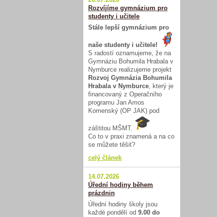
Rozvíjíme gymnázium pro
studenty i učitele
Stále lepší gymnázium pro
naše studenty i učitele!
S radostí oznamujeme, že na
Gymnáziu Bohumila Hrabala v
Nymburce realizujeme projekt
Rozvoj Gymnázia Bohumila
Hrabala v Nymburce
, který je
financovaný z Operačního
programu Jan Amos
Komenský (OP JAK) pod
záštitou MŠMT.
Co to v praxi znamená a na co
se můžete těšit?
celý článek
14.07.2026
Úřední hodiny během
prázdnin
Úřední hodiny školy jsou
každé pondělí od
9.00 do