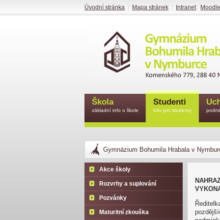
Úvodní stránka
|
Mapa stránek
|
Intranet
|
Moodl
Škola
Studenti
Uch
základní info o škole
info pro studenty
podmí
Gymnázium Bohumila Hrabala v Nymbur
Akce školy
NAHRAZ
Rozvrhy a suplování
VYKONA
Pozvánky
Ředitelk
pozdějš
Maturitní zkouška