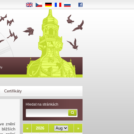
EN
CS
DE
FR
RU
ly
Certifikáty
Hledat na stránkách
 ve znění
«
2026
»
bližších