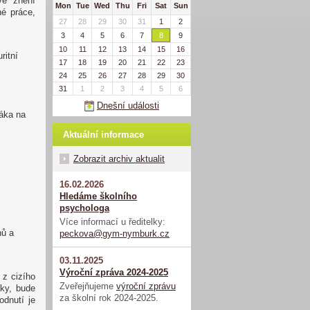
ve znění
Mon
Tue
Wed
Thu
Fri
Sat
Sun
né práce,
27
28
29
30
31
1
2
3
4
5
6
7
8
9
10
11
12
13
14
15
16
ritní
17
18
19
20
21
22
23
24
25
26
27
28
29
30
31
1
2
3
4
5
6
Dnešní události
áka na
Aktuální informace
Zobrazit archiv aktualit
16.02.2026
Hledáme školního
psychologa
Více informací u ředitelky:
nů a
peckova@gym-nymburk.cz
03.11.2025
Výroční zpráva 2024-2025
z cizího
Zveřejňujeme
výroční zprávu
ky, bude
za školní rok 2024-2025.
odnutí je