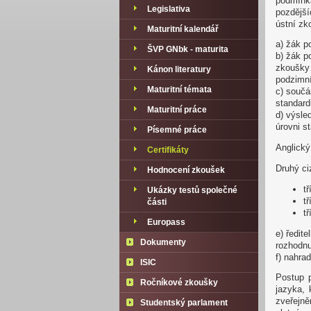
podmínk
Legislativa
pozdější
ústní zk
Maturitní kalendář
a) žák p
ŠVP GNbk - maturita
b) žák p
zkoušky 
Kánon literatury
podzimn
Maturitní témata
c) součá
standard
Maturitní práce
d) výsle
úrovni 
Písemné práce
Anglický
Certifikáty
Druhý ci
Hodnocení zkoušek
t
Ukázky testů společné
t
části
t
Europass
e) ředit
Dokumenty
rozhodnu
f) nahra
ISIC
Postup 
Ročníkové zkoušky
jazyka,
zveřejně
Studentský parlament