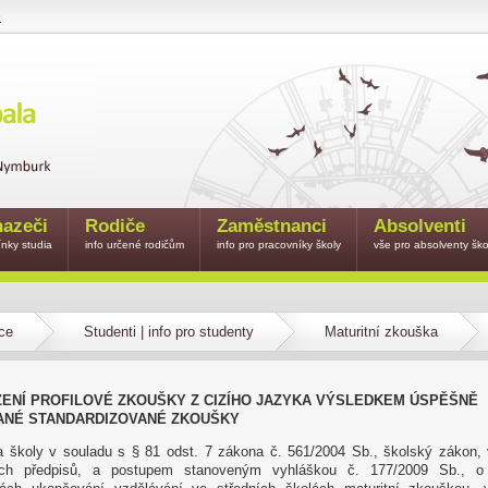
e
azeči
Rodiče
Zaměstnanci
Absolventi
nky studia
info určené rodičům
info pro pracovníky školy
vše pro absolventy ško
ce
Studenti | info pro studenty
Maturitní zkouška
ENÍ PROFILOVÉ ZKOUŠKY Z CIZÍHO JAZYKA VÝSLEDKEM ÚSPĚŠNĚ
NÉ STANDARDIZOVANÉ ZKOUŠKY
a školy v souladu s § 81 odst. 7 zákona č. 561/2004 Sb., školský zákon,
ích předpisů, a postupem stanoveným vyhláškou č. 177/2009 Sb., o 