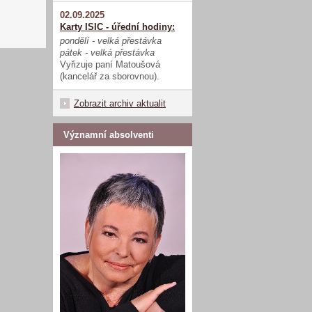
02.09.2025
Karty ISIC - úřední hodiny:
pondělí - velká přestávka
pátek - velká přestávka
Vyřizuje paní Matoušová
(kancelář za sborovnou).
Zobrazit archiv aktualit
Významní absolventi