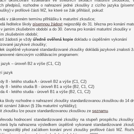
ách ukončování vzdělávání ve středních školách maturitní zkouškou, 
ch předpisů, rozhodne o nahrazení jedné zkoušky z cizího jazyka (písem
oušky) v profilové části MZ, ke které se žák přihlásil, pokud:
odá v zákonném termínu přihlášku k maturitní zkoušce;
odá ředitelce školy
písemnou žádost
nejpozději do 31. března pro konání matu
v jarním zkušebním období a do 30. června pro konání maturitní zkoušky v
ím zkušebním období;
stí žádosti je vždy
úředně ověřená kopie
dokladu o úspěšném vykonání
izované jazykové zkoušky;
dek úspěšně vykonané standardizované zkoušky dokládá jazykové znalosti ž
stanovené rámcovým vzdělávacím programem:
 jazyk – úroveň B2 a výše (C1, C2)
zí jazyk
řídy 8 - letého studia A - úroveň B2 a výše (C1, C2)
řídy 8 - letého studia B - úroveň B1 a výše (B2, C1, C2)
řída 4 - letého studia - úroveň B1 a výše (B2, C1, C2)
elka školy rozhodne o nahrazení zkoušky standardizovanou zkouškou do 14 d
tí oznámí žákovi (§ 19a maturitní vyhlášky);
dit zkoušku lze pouze standardizovanou zkouškou ze
seznamu
.
převodu hodnocení standardizované zkoušky na stupeň prospěchu zkoušky 
 která byla nahrazena výsledkem úspěšně vykonané standardizované zkouš
n nejpozději před začátkem konání první zkoušky profilové části MZ. Rozh