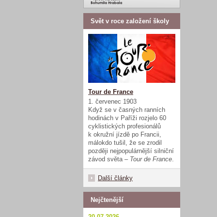
Svět v roce založení školy
Tour de France
1. červenec 1903
Když se v časných ranních
hodinách v Paříži rozjelo 60
cyklistických profesionálů
k okružní jízdě po Francii,
málokdo tušil, že se zrodil
později nejpopulárnější silniční
závod světa –
Tour de France
.
Další články
Nejčtenější
20.07.2026