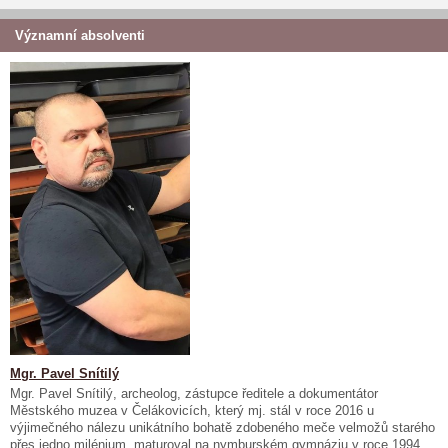
Významní absolventi
Mgr. Pavel Snítilý
Mgr. Pavel Snítilý, archeolog, zástupce ředitele a dokumentátor
Městského muzea v Čelákovicích, který mj. stál v roce 2016 u
výjimečného nálezu unikátního bohatě zdobeného meče velmožů starého
přes jedno milénium, maturoval na nymburském gymnáziu v roce 1994.