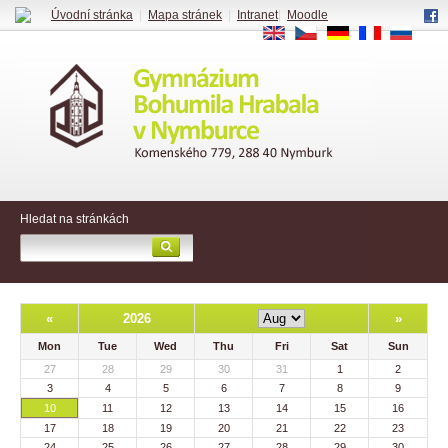
Úvodní stránka
|
Mapa stránek
|
Intranet
|
Moodle
EN
CS
DE
FR
RU
Hledat na stránkách
«
2026
»
Mon
Tue
Wed
Thu
Fri
Sat
Sun
27
28
29
30
31
1
2
3
4
5
6
7
8
9
10
11
12
13
14
15
16
17
18
19
20
21
22
23
24
25
26
27
28
29
30