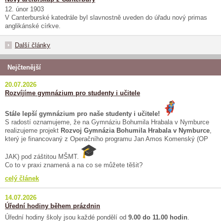
12. únor 1903
V Canterburské katedrále byl slavnostně uveden do úřadu nový primas
anglikánské církve.
Další články
Nejčtenější
20.07.2026
Rozvíjíme gymnázium pro studenty i učitele
Stále lepší gymnázium pro naše studenty i učitele!
S radostí oznamujeme, že na Gymnáziu Bohumila Hrabala v Nymburce
realizujeme projekt
Rozvoj Gymnázia Bohumila Hrabala v Nymburce
,
který je financovaný z Operačního programu Jan Amos Komenský (OP
JAK) pod záštitou MŠMT.
Co to v praxi znamená a na co se můžete těšit?
celý článek
14.07.2026
Úřední hodiny během prázdnin
Úřední hodiny školy jsou každé pondělí od
9.00 do 11.00 hodin
.