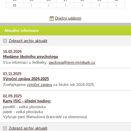
31
1
2
3
4
5
6
Dnešní události
Aktuální informace
Zobrazit archiv aktualit
16.02.2026
Hledáme školního psychologa
Více informací u ředitelky:
peckova@gym-nymburk.cz
03.11.2025
Výroční zpráva 2024-2025
Zveřejňujeme
výroční zprávu
za školní rok 2024-2025.
02.09.2025
Karty ISIC - úřední hodiny:
pondělí - velká přestávka
pátek - velká přestávka
Vyřizuje paní Matoušová (kancelář za sborovnou).
Zobrazit archiv aktualit