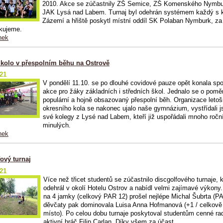
2010. Akce se zúčastnily ZŠ Semice, ZŠ Komenského Nymbu
JAK Lysá nad Labem. Turnaj byl odehrán systémem každý s
Zázemí a hřiště poskytl místní oddíl SK Polaban Nymburk, za
kujeme.
nek
 kolo v přespolním běhu na Ostrově
021
V pondělí 11.10. se po dlouhé covidové pauze opět konala spo
akce pro žáky základních i středních škol. Jednalo se o pomě
populární a hojně obsazovaný přespolní běh. Organizace leto
okresního kola se nakonec ujalo naše gymnázium, vystřídali 
své kolegy z Lysé nad Labem, kteří již uspořádali mnoho ročn
minulých.
nek
ový turnaj
021
Více než třicet studentů se zúčastnilo discgolfového turnaje, 
odehrál v okolí Hotelu Ostrov a nabídl velmi zajímavé výkony.
na 4 jamky (celkový PAR 12) prošel nejlépe Michal Šubrta (P
děvčaty pak dominovala Luisa Anna Hofmanová (+1 / celkově
místo). Po celou dobu turnaje poskytoval studentům cenné ra
aktivní hráč Filip Carlan. Díky všem za účast.