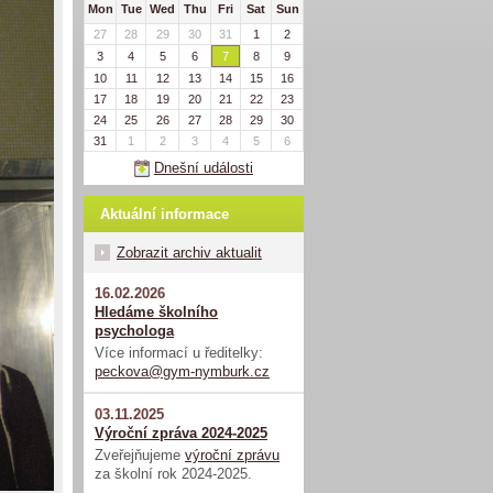
Mon
Tue
Wed
Thu
Fri
Sat
Sun
27
28
29
30
31
1
2
3
4
5
6
7
8
9
10
11
12
13
14
15
16
17
18
19
20
21
22
23
24
25
26
27
28
29
30
31
1
2
3
4
5
6
Dnešní události
Aktuální informace
Zobrazit archiv aktualit
16.02.2026
Hledáme školního
psychologa
Více informací u ředitelky:
peckova@gym-nymburk.cz
03.11.2025
Výroční zpráva 2024-2025
Zveřejňujeme
výroční zprávu
za školní rok 2024-2025.