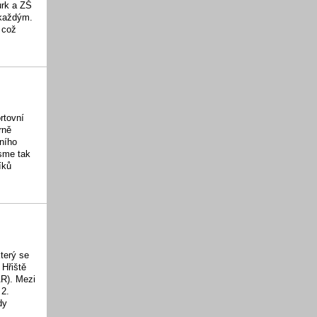
rk a ZŠ
 každým.
 což
rtovní
rně
šního
jsme tak
íků
který se
 Hřiště
AR). Mezi
 2.
dy