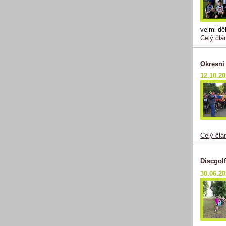
velmi dě
Celý člá
Okresní
12.10.2
Celý člá
Discgolf
30.06.2