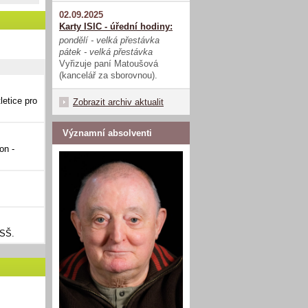
02.09.2025
Karty ISIC - úřední hodiny:
pondělí - velká přestávka
pátek - velká přestávka
Vyřizuje paní Matoušová
(kancelář za sborovnou).
letice pro
Zobrazit archiv aktualit
Významní absolventi
on -
 SŠ.