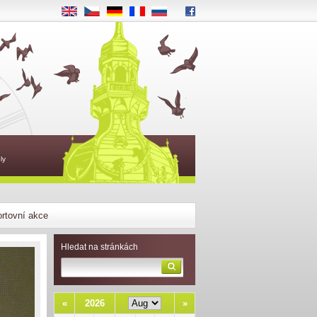
EN
CS
DE
FR
RU
ly
rtovní akce
Hledat na stránkách
«
2026
»