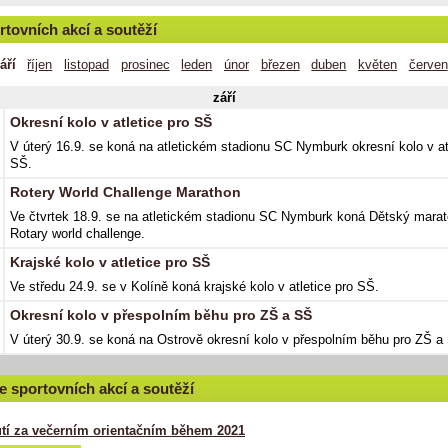
rtovních akcí a soutěží
áří
říjen
listopad
prosinec
leden
únor
březen
duben
květen
červen
září
Okresní kolo v atletice pro SŠ
V úterý 16.9. se koná na atletickém stadionu SC Nymburk okresní kolo v at
SŠ.
Rotery World Challenge Marathon
Ve čtvrtek 18.9. se na atletickém stadionu SC Nymburk koná Dětský marat
Rotary world challenge.
Krajské kolo v atletice pro SŠ
Ve středu 24.9. se v Kolíně koná krajské kolo v atletice pro SŠ.
Okresní kolo v přespolním běhu pro ZŠ a SŠ
V úterý 30.9. se koná na Ostrově okresní kolo v přespolním běhu pro ZŠ a
e sportovních akcí a soutěží
tí za večerním orientačním během 2021