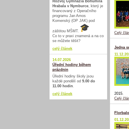
Rozvoj Gymnázia Bohumila
Hrabala v Nymburce
, který je
financovaný z Operačního
programu Jan Amos
Komenský (OP JAK) pod
záštitou MŠMT.
Celý člá
Co to v praxi znamená a na co
se můžete těšit?
Jedna s
celý článek
11.12.20
14.07.2026
Úřední hodiny během
prázdnin
Úřední hodiny školy jsou
každé pondělí od
9.00 do
11.00 hodin
.
2015.
celý článek
Celý člá
Florbalo
01.12.2