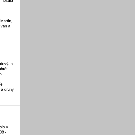
 hostila
Martin,
van a
vidových
ahrát
o
Ve
 a druhý
olo v
08 -