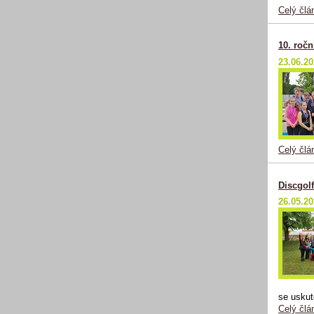
Celý člá
10. roč
23.06.2
Celý člá
Discgolf
26.05.2
se uskut
Celý člá