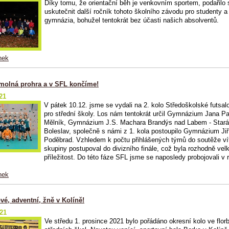
Díky tomu, že orientační běh je venkovním sportem, podařilo 
uskutečnit další ročník tohoto školního závodu pro studenty a 
gymnázia, bohužel tentokrát bez účasti našich absolventů.
nek
molná prohra a v SFL končíme!
21
V pátek 10.12. jsme se vydali na 2. kolo Středoškolské futsalo
pro střední školy. Los nám tentokrát určil Gymnázium Jana P
Mělník, Gymnázium J.S. Machara Brandýs nad Labem - Star
Boleslav, společně s námi z 1. kola postoupilo Gymnázium Jiř
Poděbrad. Vzhledem k počtu přihlášených týmů do soutěže ví
skupiny postupoval do divizního finále, což byla rozhodně vel
příležitost. Do této fáze SFL jsme se naposledy probojovali v 
nek
vé, adventní, žně v Kolíně!
021
Ve středu 1. prosince 2021 bylo pořádáno okresní kolo ve flor