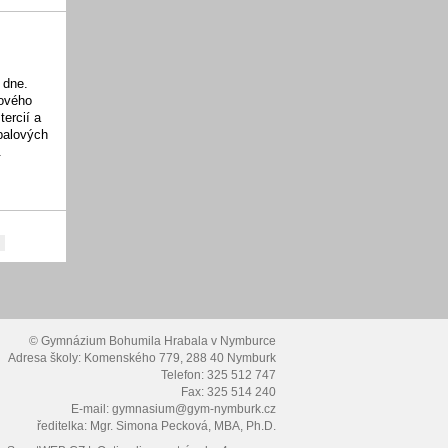
 dne.
tového
tercií a
tbalových
.
© Gymnázium Bohumila Hrabala v Nymburce
Adresa školy: Komenského 779, 288 40 Nymburk
Telefon: 325 512 747
Fax: 325 514 240
E-mail: gymnasium@gym-nymburk.cz
ředitelka: Mgr. Simona Pecková, MBA, Ph.D.