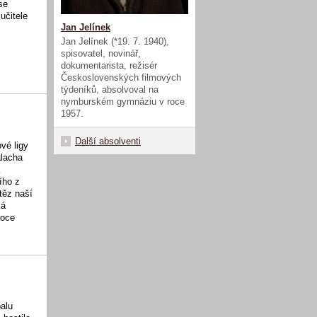
se
učitele
Jan Jelínek
Jan Jelínek (*19. 7. 1940),
spisovatel, novinář,
dokumentarista, režisér
Československých filmových
týdeníků, absolvoval na
nymburském gymnáziu v roce
1957.
Další absolventi
vé ligy
alacha
á
ího z
těz naší
ká
roce
balu