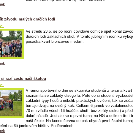
nek
ník závodu malých dračích lodí
021
Ve středu 23.6. se po roční covidové odmlce opět konal závo
dračích lodí základních škol. V tomto jubilejním ročníku vyboj
posádka kvart bronzovou medaili.
nek
 si razí cestu naší školou
021
V rámci sportovního dne se skupinka studentů z tercií a kvart
seznámila se základy discgolfu. Poté co si studenti vyzkoušel
základní typy hodů a několik praktických cvičení, tak se zúčas
turnaje dvojic na cvičný koš. Celkem 6 jamek ve vzdálenostec
70 m zvládlo všech 16 hráčů s chutí, bez ztráty disku:) a pře
dobré náladě. Jednalo se o první turnaj na NG a celkem třetí t
naší škole. Na konec června se pak chystá první školní turnaj
eční na 6ti jamkovém hřišti v Poděbradech.
nek