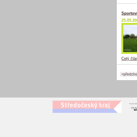
Sportov
25.05.2
Celý člá
<předcho