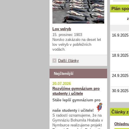
Plán spo
z
Lov velryb
15. prosinec 1903
16.9.2025
Norsko zakázalo na deset let
lov velryb v pobřežních
vodách.
18.9.2025
Další články
Nejčtenější
24.9.2025
20.07.2026
Rozvíjíme gymnázium pro
30.9.2025
studenty i učitele
Stále lepší gymnázium pro
naše studenty i učitele!
Články z
S radostí oznamujeme, že na
Gymnáziu Bohumila Hrabala v
Ohlednu
Nymburce realizujeme projekt