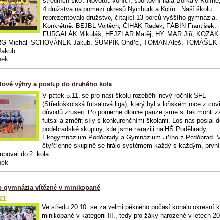
středních škol. Novotou vonící, sportovní hala Borka v Kolíně,
4 družstva na pomezí okresů Nymburk a Kolín. Naší školu
reprezentovalo družstvo, čítající 13 borců vyššího gymnázia.
Konkrétně: BEJBL Vojtěch, ČIHÁK Radek, FÁBIN František,
FURGALÁK Mikuláš, HEJZLAR Matěj, HYLMAR Jiří, KOZÁK 
 Michal, SCHOVÁNEK Jakub, ŠUMPÍK Ondřej, TOMAN Aleš, TOMÁŠEK I
akub.
nek
alové výhry a postup do druhého kola
V pátek 5.11. se pro naši školu rozeběhl nový ročník SFL
(Středoškolská futsalová liga), který byl v loňském roce z co
důvodů zrušen. Po poměrně dlouhé pauze jsme si tak mohli z
futsal a změřit síly s konkurenčními školami. Los nás poslal d
poděbradské skupiny, kde jsme narazili na HŠ Poděbrady,
Ekogymnázium Poděbrady a Gymnázium Jiřího z Poděbrad. 
čtyřčlenné skupině se hrálo systémem každý s každým, první
upoval do 2. kola.
nek
o gymnázia vítězné v minikopané
021
Ve středu 20.10. se za velmi pěkného počasí konalo okresní k
minikopané v kategorii III., tedy pro žáky narozené v letech 20