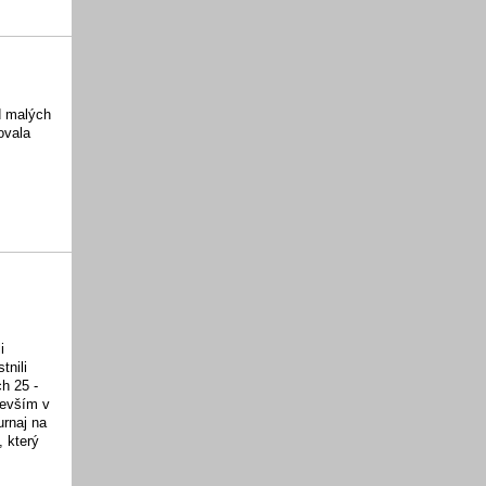
d malých
ovala
i
tnili
h 25 -
devším v
urnaj na
, který