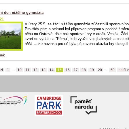
ní den nižšího gymnázia
021
V úterý 25.5. se žáci nižšího gymnázia zúčastnilli sportovního
Pro třídy prim a sekund byl připraven program v podobě štafe
běhu na Ostrově, dále pak sportovní hry v areálu Veslák. Žáci 
kvart se vydali na "Rému", kde využili volejbalových a baske
hřišť. Jako novinka pro ně byla připravena ukázka hry discgolf
nek
...
...
zí
1
10
11
12
13
14
15
16
17
18
19
20
60
další >