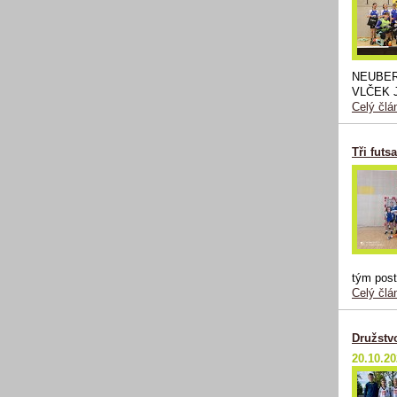
NEUBERG
VLČEK J
Celý člá
Tři futs
tým post
Celý člá
Družstv
20.10.2