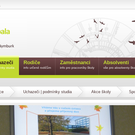
e
azeči
Rodiče
Zaměstnanci
Absolventi
nky studia
info určené rodičům
info pro pracovníky školy
vše pro absolventy ško
ce
Uchazeči | podmínky studia
Akce školy
Spo