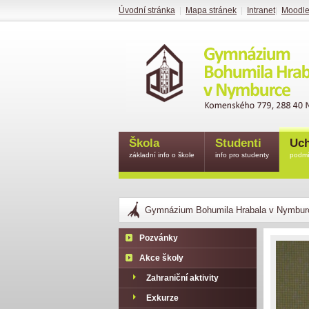
Úvodní stránka
|
Mapa stránek
|
Intranet
|
Moodl
Škola
Studenti
Uch
základní info o škole
info pro studenty
podmí
Gymnázium Bohumila Hrabala v Nymbur
Pozvánky
Akce školy
Zahraniční aktivity
Exkurze