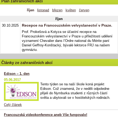
Plán zahraničních akcí
říjen
listopad
březen
květen
červen
říjen
Recepce na Francouzském velvyslanectví v Praze.
30.10.2025
Prof. Prokešová a Kotyza se účastní recepce na
Francouzském velvyslanectví v Praze u příležitosti udělení
vyznamení Chevalier dans l’Ordre national du Mérite paní
Daniel Geffroy-Konštacký, bývalé lektorce FRJ na našem
gymnáziu.
Články ze zahraničních akcí
Edison – 1. den
05.06.2017
Tento týden se na naší škole koná projekt
Edison. Což znamená, že v neděli odpoledne
přijeli do Nymburka studenti z různých částí
světa a ubytovali se v hostitelských rodinách.
Celý článek
Francouzská videokonference aneb Vše fungovalo!