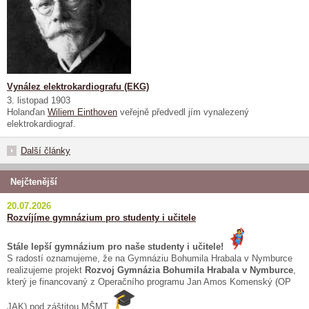
Vynález elektrokardiografu (EKG)
3. listopad 1903
Holanďan
Wiliem Einthoven
veřejně předvedl jím vynalezený
elektrokardiograf.
Další články
Nejčtenější
20.07.2026
Rozvíjíme gymnázium pro studenty i učitele
Stále lepší gymnázium pro naše studenty i učitele!
S radostí oznamujeme, že na Gymnáziu Bohumila Hrabala v Nymburce
realizujeme projekt
Rozvoj Gymnázia Bohumila Hrabala v Nymburce
,
který je financovaný z Operačního programu Jan Amos Komenský (OP
JAK) pod záštitou MŠMT.