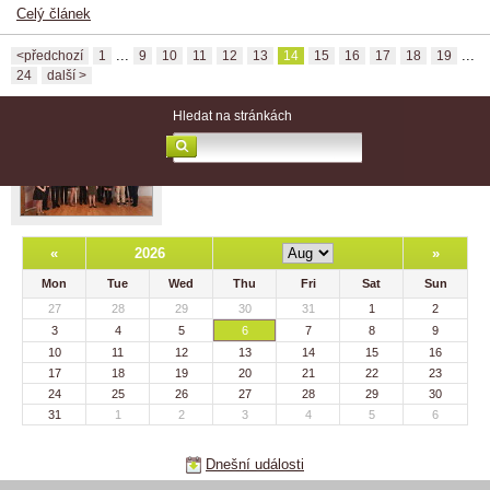
Celý článek
...
...
<předchozí
1
9
10
11
12
13
14
15
16
17
18
19
24
další >
Hledat na stránkách
«
2026
»
Mon
Tue
Wed
Thu
Fri
Sat
Sun
27
28
29
30
31
1
2
3
4
5
6
7
8
9
10
11
12
13
14
15
16
17
18
19
20
21
22
23
24
25
26
27
28
29
30
31
1
2
3
4
5
6
Dnešní události