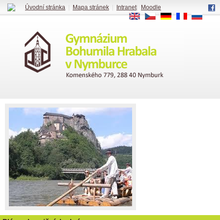
Úvodní stránka
|
Mapa stránek
|
Intranet
|
Moodle
EN
CS
DE
FR
RU