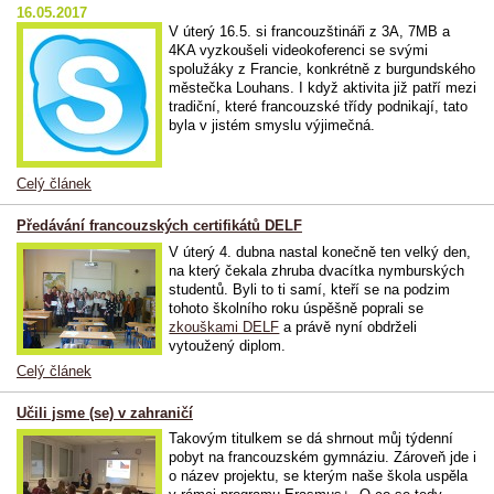
16.05.2017
V úterý 16.5. si francouzštináři z 3A, 7MB a
4KA vyzkoušeli videokoferenci se svými
spolužáky z Francie, konkrétně z burgundského
městečka Louhans. I když aktivita již patří mezi
tradiční, které francouzské třídy podnikají, tato
byla v jistém smyslu výjimečná.
Celý článek
Předávání francouzských certifikátů DELF
V úterý 4. dubna nastal konečně ten velký den,
na který čekala zhruba dvacítka nymburských
studentů. Byli to ti samí, kteří se na podzim
tohoto školního roku úspěšně poprali se
zkouškami DELF
a právě nyní obdrželi
vytoužený diplom.
Celý článek
Učili jsme (se) v zahraničí
Takovým titulkem se dá shrnout můj týdenní
pobyt na francouzském gymnáziu. Zároveň jde i
o název projektu, se kterým naše škola uspěla