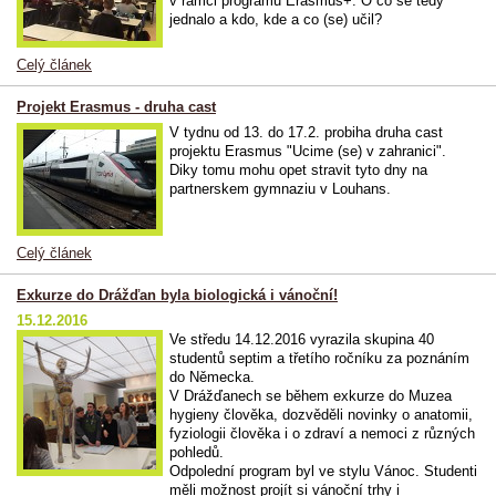
v rámci programu Erasmus+. O co se tedy
jednalo a kdo, kde a co (se) učil?
Celý článek
Projekt Erasmus - druha cast
V tydnu od 13. do 17.2. probiha druha cast
projektu Erasmus "Ucime (se) v zahranici".
Diky tomu mohu opet stravit tyto dny na
partnerskem gymnaziu v Louhans.
Celý článek
Exkurze do Drážďan byla biologická i vánoční!
15.12.2016
Ve středu 14.12.2016 vyrazila skupina 40
studentů septim a třetího ročníku za poznáním
do Německa.
V Drážďanech se během exkurze do Muzea
hygieny člověka, dozvěděli novinky o anatomii,
fyziologii člověka i o zdraví a nemoci z různých
pohledů.
Odpolední program byl ve stylu Vánoc. Studenti
měli možnost projít si vánoční trhy i