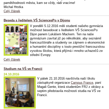
pamětihodnosti města, kam se vždy, rádi vracíme!
Michal Hrstka
Celý článek
Beseda s ředitelem VŠ SciencesPo v Dijonu
V pondělí 5.12.2016 měli studenti našeho gymnázia
možnost besedovat s ředitelem VŠ SciencesPo
Dijon panem Lukášem Mackem. Ten na naše
gymnázium zavítal již po několikáté, aby seznámil
francouzštináře a studenty se zájmem o ekonomické
a humanitní disciplíny s touto prestižní francouzskou
vysokou školou, která přijímá i mnoho uchazečů ze
střední Evropy.
Celý článek
Studium na VŠ ve Francii
24.10.2016
V pátek 21.10.2016 navštívila naší školu
zástupkyně organizace
Campus France
, paní
Magali Gente, která studentům FRJ z oktávy a
septim představila možnosti studia na VŠ ve
Francii.