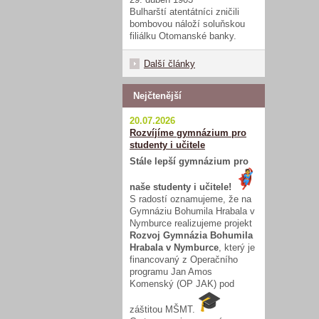
Bulharští atentátníci zničili
bombovou náloží soluňskou
filiálku Otomanské banky.
Další články
Nejčtenější
20.07.2026
Rozvíjíme gymnázium pro
studenty i učitele
Stále lepší gymnázium pro
naše studenty i učitele!
S radostí oznamujeme, že na
Gymnáziu Bohumila Hrabala v
Nymburce realizujeme projekt
Rozvoj Gymnázia Bohumila
Hrabala v Nymburce
, který je
financovaný z Operačního
programu Jan Amos
Komenský (OP JAK) pod
záštitou MŠMT.