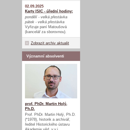
02.09.2025
Karty ISIC - úřední hodiny:
pondělí - velká přestávka
pátek - velká přestávka
Vyřizuje paní Matoušová
(kancelář za sborovnou).
Zobrazit archiv aktualit
Významní absolventi
prof. PhDr. Martin Holý,
Ph.D.
Prof. PhDr. Martin Holý, Ph.D.
(*1978), historik a archivář,
ředitel Historického ústavu
Akademie věd, v.v.i.,