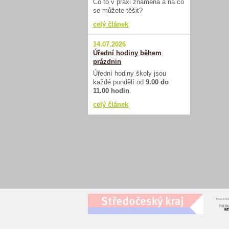
Co to v praxi znamená a na co
se můžete těšit?
celý článek
14.07.2026
Úřední hodiny během
prázdnin
Úřední hodiny školy jsou
každé pondělí od
9.00 do
11.00 hodin
.
celý článek