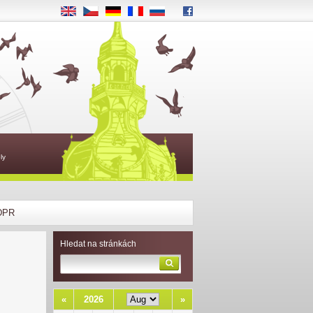
EN
CS
DE
FR
RU
ly
DPR
Hledat na stránkách
«
2026
»