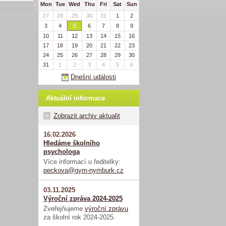
Mon
Tue
Wed
Thu
Fri
Sat
Sun
27
28
29
30
31
1
2
3
4
5
6
7
8
9
10
11
12
13
14
15
16
17
18
19
20
21
22
23
24
25
26
27
28
29
30
31
1
2
3
4
5
6
Dnešní události
Aktuální informace
Zobrazit archiv aktualit
16.02.2026
Hledáme školního
psychologa
Více informací u ředitelky:
peckova@gym-nymburk.cz
03.11.2025
Výroční zpráva 2024-2025
Zveřejňujeme
výroční zprávu
za školní rok 2024-2025.