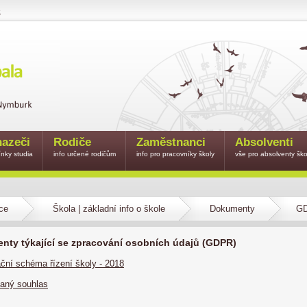
e
azeči
Rodiče
Zaměstnanci
Absolventi
nky studia
info určené rodičům
info pro pracovníky školy
vše pro absolventy ško
ce
Škola | základní info o škole
Dokumenty
G
nty týkající se zpracování osobních údajů (GDPR)
ční schéma řízení školy - 2018
aný souhlas