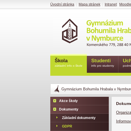
Úvodní stránka
|
Mapa stránek
|
Intranet
|
Moodl
Škola
Studenti
Uch
základní info o škole
info pro studenty
podmí
Gymnázium Bohumila Hrabala v Nymbur
Akce školy
Dokume
Dokumenty
Organiza
Základní dokumenty
Informov
GDPR