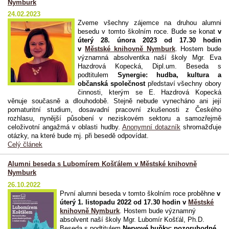
Nymburk
24.02.2023
Zveme všechny zájemce na druhou alumni
besedu v tomto školním roce. Bude se konat
v
úterý 28. února 2023 od 17.30 hodin
v
Městské knihovně Nymburk
. Hostem bude
významná absolventka naší školy Mgr. Eva
Hazdrová Kopecká, Dipl.um. Beseda s
podtitulem
Synergie: hudba, kultura a
občanská společnost
představí všechny obory
činnosti, kterým se E. Hazdrová Kopecká
věnuje současně a dlouhodobě. Stejně nebude vynecháno ani její
pomaturitní studium, dosavadní pracovní zkušenosti z Českého
rozhlasu, nynější působení v neziskovém sektoru a samozřejmě
celoživotní angažmá v oblasti hudby.
Anonymní dotazník
shromažďuje
otázky, na které bude mj. při besedě odpovídat.
Celý článek
Alumni beseda s Lubomírem Košťálem v Městské knihovně
Nymburk
26.10.2022
První alumni beseda v tomto školním roce proběhne
v
úterý 1. listopadu 2022 od 17.30 hodin v
Městské
knihovně Nymburk
. Hostem bude významný
absolvent naší školy Mgr. Lubomír Košťál, Ph.D.
Beseda s podtitulem
Nervové buňky: pozoruhodné