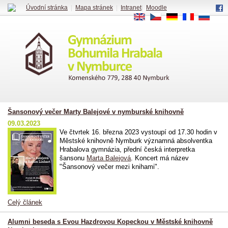
Úvodní stránka
|
Mapa stránek
|
Intranet
|
Moodle
EN
CS
DE
FR
RU
Šansonový večer Marty Balejové v nymburské knihovně
09.03.2023
Ve čtvrtek 16. března 2023 vystoupí od 17.30 hodin v
Městské knihovně Nymburk významná absolventka
Hrabalova gymnázia, přední česká interpretka
šansonu
Marta Balejová
. Koncert má název
"Šansonový večer mezi knihami".
Celý článek
Alumni beseda s Evou Hazdrovou Kopeckou v Městské knihovně