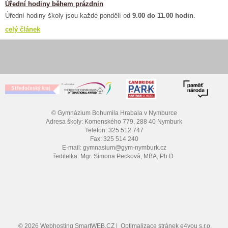
Úřední hodiny během prázdnin
Úřední hodiny školy jsou každé pondělí od
9.00 do 11.00 hodin
.
celý článek
© Gymnázium Bohumila Hrabala v Nymburce
Adresa školy: Komenského 779, 288 40 Nymburk
Telefon: 325 512 747
Fax: 325 514 240
E-mail: gymnasium@gym-nymburk.cz
ředitelka: Mgr. Simona Pecková, MBA, Ph.D.
© 2026
Webhosting
SmartWEB.CZ |
Optimalizace stránek
e4you s.r.o.