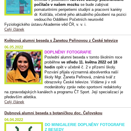
počítače v našem mozku
se bude zabývat
pomaturitními peripetiemi studijní a pracovní kariéry
dr. Košťála, včetně jeho aktuálního působení na pozici
vedoucího
Oddělení Početních neurověd
Fyziologického ústavu Akademie věd ČR, v. v. i.
Celý článek
Květnová alumni beseda s Žanetou Peřinovou z České televize
06.05.2022
DOPLNĚNY FOTOGRAFIE
Poslední alumni beseda v tomto školním roce
proběhne
ve středu 11. května 2022 od 18
hodin
opět v učebně č. 2 v přízemí školy.
Pozvání přijala významná absolventka naší
školy Mgr. Žaneta Peřinová, známá tvář z
obrazovky České televize. Vídáme ji v roli
moderátorky zpráv nebo sportovní redaktorky
na zpravodajských kanálech a programu ČT Sport. Její specializací je
především atletika.
Celý článek
Dubnová alumni beseda s botaničkou doc. Čeřovskou
04.04.2022
DO MINIGALERIE DOPLNĚNY FOTOGRAFIE
Z BESEDY