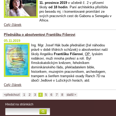
11. prosince 2019
v učebně č. 2 v přízemí
školy
od 18 hodin
. Paní architektka přislíbila
pro besedu mj. i komentované promítání ze
svých pracovních cest do Gabonu a Senegalu v
Africe.
Celý článek
Přednáška o absolventovi Františku Fišerovi
05.11.2019
Ing. Mgr. Josef Hák bude přednášet (žel náhodou
právě v době třídních schůzek) o absolventovi naší
školy Angeliku
Františku Fišerovi
,
OP
, lyském
rodákovi, muži mnoha profesí a rolí. Byl
římskokatolickým knězem, řeholníkem
dominikánského řádu, překladatelem bible,
historikem, muzejním pracovníkem, archeologem,
trampem a šerifem trampské osady Ranch 7D na
úbočí Jedlové v Lužických horách, atd.
Celý článek
<předchozí
1
2
3
4
5
6
7
8
další >
Hledat na stránkách