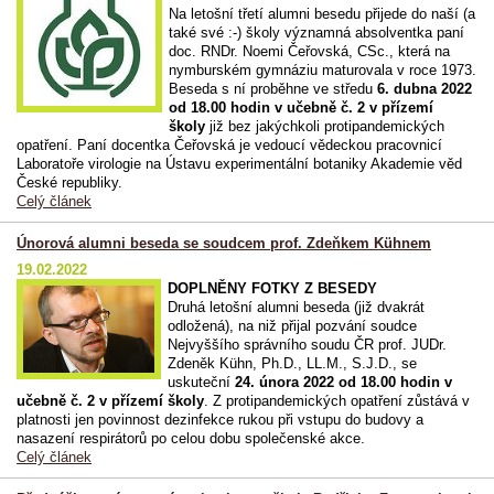
Na letošní třetí alumni besedu přijede do naší (a
také své :-) školy významná absolventka paní
doc. RNDr. Noemi Čeřovská, CSc., která na
nymburském gymnáziu maturovala v roce 1973.
Beseda s ní proběhne ve středu
6. dubna 2022
od 18.00 hodin v učebně č. 2 v přízemí
školy
již bez jakýchkoli protipandemických
opatření. Paní docentka Čeřovská je vedoucí vědeckou pracovnicí
Laboratoře virologie na Ústavu experimentální botaniky Akademie věd
České republiky.
Celý článek
Únorová alumni beseda se soudcem prof. Zdeňkem Kühnem
19.02.2022
DOPLNĚNY FOTKY Z BESEDY
Druhá letošní alumni beseda (již dvakrát
odložená), na niž přijal pozvání soudce
Nejvyššího správního soudu ČR prof. JUDr.
Zdeněk Kühn, Ph.D., LL.M., S.J.D., se
uskuteční
24. února 2022 od 18.00 hodin v
učebně č. 2 v přízemí školy
. Z protipandemických opatření zůstává v
platnosti jen povinnost dezinfekce rukou při vstupu do budovy a
nasazení respirátorů po celou dobu společenské akce.
Celý článek