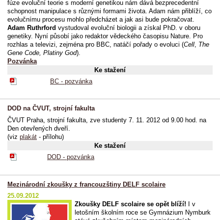
fúze evoluční teorie s moderní genetikou nám dává bezprecedentní
schopnost manipulace s různými formami života. Adam nám přiblíží, co
evolučnímu procesu mohlo předcházet a jak asi bude pokračovat.
Adam Ruthrford
vystudoval evoluční biologii a získal PhD. v oboru
genetiky. Nyní působí jako redaktor vědeckého časopisu Nature. Pro
rozhlas a televizi, zejména pro BBC, natáčí pořady o evoluci (
Cell
,
The
Gene Code, Platiny God
).
Pozvánka
Ke stažení
BC - pozvánka
DOD na ČVUT, strojní fakulta
ČVUT Praha, strojní fakulta, zve studenty 7. 11. 2012 od 9.00 hod. na
Den otevřených dveří.
(viz
plakát
- přílohu)
Ke stažení
DOD - pozvánka
Mezinárodní zkoušky z francouzštiny DELF scolaire
25.09.2012
Zkoušky DELF scolaire se opět blíží!
I v
letošním školním roce se Gymnázium Nymburk