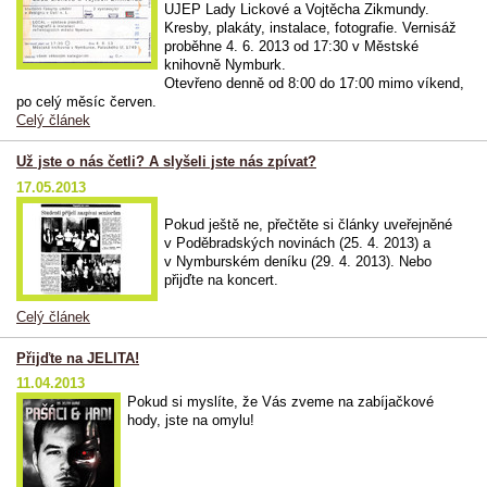
UJEP Lady Lickové a Vojtěcha Zikmundy.
Kresby, plakáty, instalace, fotografie. Vernisáž
proběhne 4. 6. 2013 od 17:30 v Městské
knihovně Nymburk.
Otevřeno denně od 8:00 do 17:00 mimo víkend,
po celý měsíc červen.
Celý článek
Už jste o nás četli? A slyšeli jste nás zpívat?
17.05.2013
Pokud ještě ne, přečtěte si články uveřejněné
v Poděbradských novinách (25. 4. 2013) a
v Nymburském deníku (29. 4. 2013). Nebo
přijďte na koncert.
Celý článek
Přijďte na JELITA!
11.04.2013
Pokud si myslíte, že Vás zveme na zabíjačkové
hody, jste na omylu!