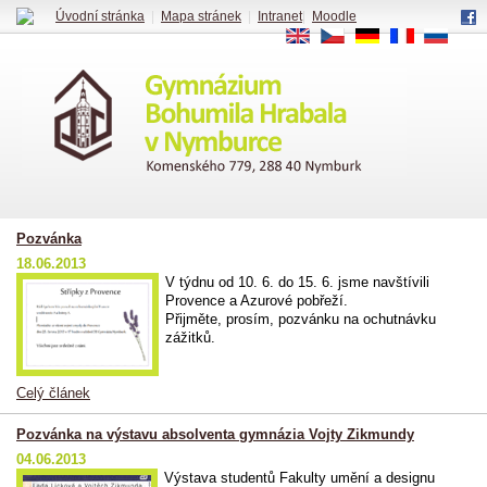
Úvodní stránka
|
Mapa stránek
|
Intranet
|
Moodle
EN
CS
DE
FR
RU
Pozvánka
18.06.2013
V týdnu od 10. 6. do 15. 6. jsme navštívili
Provence a Azurové pobřeží.
Přijměte, prosím, pozvánku na ochutnávku
zážitků.
Celý článek
Pozvánka na výstavu absolventa gymnázia Vojty Zikmundy
04.06.2013
Výstava studentů Fakulty umění a designu