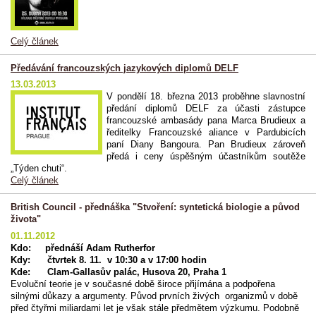
Celý článek
Předávání francouzských jazykových diplomů DELF
13.03.2013
V pondělí 18. března 2013 proběhne slavnostní
předání diplomů DELF za účasti zástupce
francouzské ambasády pana Marca Brudieux a
ředitelky Francouzské aliance v Pardubicích
paní Diany Bangoura. Pan Brudieux zároveň
předá i ceny úspěšným účastníkům soutěže
„Týden chuti“.
Celý článek
British Council - přednáška "Stvoření: syntetická biologie a původ
života"
01.11.2012
Kdo: přednáší Adam Rutherfor
Kdy: čtvrtek 8. 11. v 10:30 a v 17:00 hodin
Kde: Clam-Gallasův palác, Husova 20, Praha 1
Evoluční teorie je v současné době široce přijímána a podpořena
silnými důkazy a argumenty. Původ prvních živých organizmů v době
před čtyřmi miliardami let je však stále předmětem výzkumu. Podobně