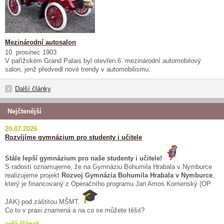
Mezinárodní autosalon
10. prosinec 1903
V pařížském Grand Palais byl otevřen 6. mezinárodní automobilový
salon, jenž předvedl nové trendy v automobilismu.
Další články
Nejčtenější
20.07.2026
Rozvíjíme gymnázium pro studenty i učitele
Stále lepší gymnázium pro naše studenty i učitele!
S radostí oznamujeme, že na Gymnáziu Bohumila Hrabala v Nymburce
realizujeme projekt
Rozvoj Gymnázia Bohumila Hrabala v Nymburce
,
který je financovaný z Operačního programu Jan Amos Komenský (OP
JAK) pod záštitou MŠMT.
Co to v praxi znamená a na co se můžete těšit?
celý článek