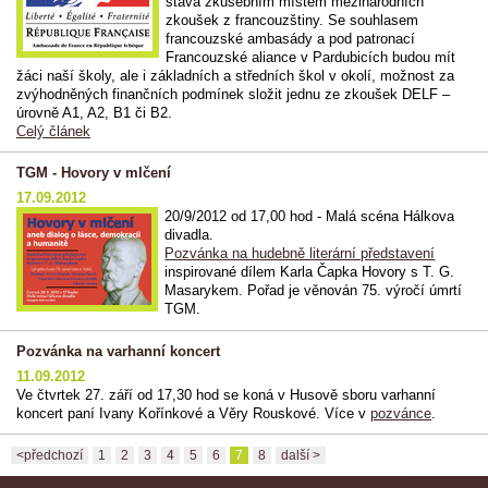
stává zkušebním místem mezinárodních
zkoušek z francouzštiny. Se souhlasem
francouzské ambasády a pod patronací
Francouzské aliance v Pardubicích budou mít
žáci naší školy, ale i základních a středních škol v okolí, možnost za
zvýhodněných finančních podmínek složit jednu ze zkoušek DELF –
úrovně A1, A2, B1 či B2.
Celý článek
TGM - Hovory v mlčení
17.09.2012
20/9/2012 od 17,00 hod - Malá scéna Hálkova
divadla.
Pozvánka na hudebně literární představení
inspirované dílem Karla Čapka Hovory s T. G.
Masarykem. Pořad je věnován 75. výročí úmrtí
TGM.
Pozvánka na varhanní koncert
11.09.2012
Ve čtvrtek 27. září od 17,30 hod se koná v Husově sboru varhanní
koncert paní Ivany Kořínkové a Věry Rouskové. Více v
pozvánce
.
<předchozí
1
2
3
4
5
6
7
8
další >