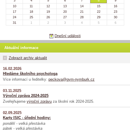
3
4
5
6
7
8
9
10
11
12
13
14
15
16
17
18
19
20
21
22
23
24
25
26
27
28
29
30
31
1
2
3
4
5
6
Dnešní události
Aktuální informace
Zobrazit archiv aktualit
16.02.2026
Hledáme školního psychologa
Více informací u ředitelky:
peckova@gym-nymburk.cz
03.11.2025
Výroční zpráva 2024-2025
Zveřejňujeme
výroční zprávu
za školní rok 2024-2025.
02.09.2025
Karty ISIC - úřední hodiny:
pondělí - velká přestávka
pátek - velká přestávka