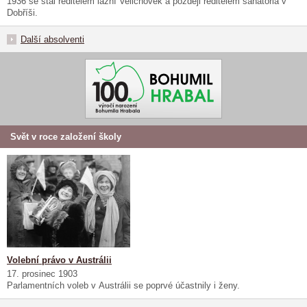
1936 se stal ředitelem lázní Velichovek a později ředitelem sanatoria v
Dobříši.
Další absolventi
Svět v roce založení školy
Volební právo v Austrálii
17. prosinec 1903
Parlamentních voleb v Austrálii se poprvé účastnily i ženy.