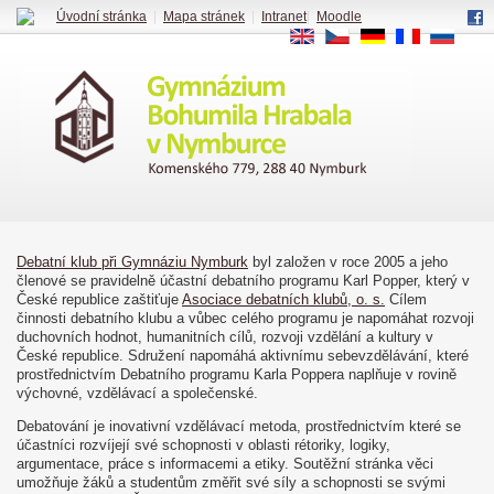
Úvodní stránka
|
Mapa stránek
|
Intranet
|
Moodle
EN
CS
DE
FR
RU
Debatní klub při Gymnáziu Nymburk
byl založen v roce 2005 a jeho
členové se pravidelně účastní debatního programu Karl Popper, který v
České republice zaštiťuje
Asociace debatních klubů, o. s.
Cílem
činnosti debatního klubu a vůbec celého programu je napomáhat rozvoji
duchovních hodnot, humanitních cílů, rozvoji vzdělání a kultury v
České republice. Sdružení napomáhá aktivnímu sebevzdělávání, které
prostřednictvím Debatního programu Karla Poppera naplňuje v rovině
výchovné, vzdělávací a společenské.
Debatování je inovativní vzdělávací metoda, prostřednictvím které se
účastníci rozvíjejí své schopnosti v oblasti rétoriky, logiky,
argumentace, práce s informacemi a etiky. Soutěžní stránka věci
umožňuje žáků a studentům změřit své síly a schopnosti se svými