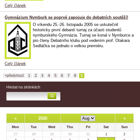
Celý článek
Gymnázium Nymburk se poprvé zapojuje do debatních soutěží!
O víkendu 25.-26. listopadu 2005 se uskutečnil
historicky první debantí turnaj za účasti studentů
nymburského Gymnázia. Turnaj se konal v Nymburce a
pro členy Debatního klubu pod vedením prof. Otakara
Sedláčka se jednalo o velkou premiéru.
Celý článek
<předchozí
1
2
3
4
5
6
7
8
9
Hledat na stránkách
«
2026
»
Mon
Tue
Wed
Thu
Fri
Sat
Sun
27
28
29
30
31
1
2