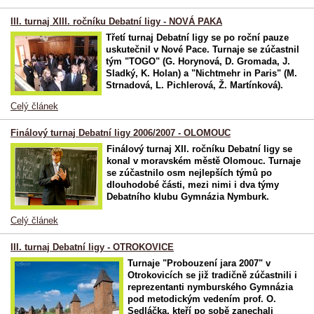
III. turnaj XIII. ročníku Debatní ligy - NOVÁ PAKA
Třetí turnaj Debatní ligy se po roční pauze
uskutečnil v Nové Pace. Turnaje se zúčastnil
tým "TOGO" (G. Horynová, D. Gromada, J.
Sladký, K. Holan) a "Nichtmehr in Paris" (M.
Strnadová, L. Pichlerová, Ž. Martínková).
Celý článek
Finálový turnaj Debatní ligy 2006/2007 - OLOMOUC
Finálový turnaj XII. ročníku Debatní ligy se
konal v moravském městě Olomouc. Turnaje
se zúčastnilo osm nejlepších týmů po
dlouhodobé části, mezi nimi i dva týmy
Debatního klubu Gymnázia Nymburk.
Celý článek
III. turnaj Debatní ligy - OTROKOVICE
Turnaje "Probouzení jara 2007" v
Otrokovicích se již tradičně zúčastnili i
reprezentanti nymburského Gymnázia
pod metodickým vedením prof. O.
Sedláčka, kteří po sobě zanechali