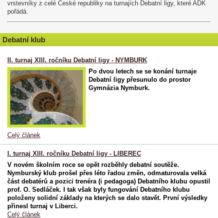
vrstevníky z celé České republiky na turnajích Debatní ligy, které ADK
pořádá.
Debatní klub
II. turnaj XIII. ročníku Debatní ligy - NYMBURK
Po dvou letech se se konání turnaje
Debatní ligy přesunulo do prostor
Gymnázia Nymburk.
Celý článek
I. turnaj XIII. ročníku Debatní ligy - LIBEREC
V novém školním roce se opět rozběhly debatní soutěže.
Nymburský klub prošel přes léto řadou změn, odmaturovala velká
část debatérů a pozici trenéra (i pedagoga) Debatního klubu opustil
prof. O. Sedláček. I tak však byly fungování Debatního klubu
položeny solidní základy na kterých se dalo stavět. První výsledky
přinesl turnaj v Liberci.
Celý článek