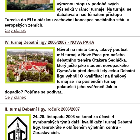
výraznou stopu v podobě svých
výsledků v rámci turnaje! Na turnjai se
dabatovalo nad tématem přístupu
Turecka do EU a otázkou zachování koncepce sociálního státu v
evropských zemích.
Celý článek
IV. turnaj Debatní ligy 2006/2007 - NOVÁ PAKA
Návrat na místo činu, takový podtext
měl turnaj v Nové Pace pro našeho
debatního trenéra Otakara Sedláčka,
který ještě jako student novopackého
Gymnázia před deseti lety celou Debatní
ligu vyhrál! O kvalifikaci na finálový
turnaj se na poslendím turnaji
pokoušeli jeho svěřenci! Jak to
dopadlo? Pojďme se podívat...
Celý článek
II. turnaj Debatní ligy, ročník 2006/2007
24.-26- listopadu 2006 se konal za účasti 4
nymburských týmů další kvalifikační turnaj Debatní
ligy, tenrokráte v oblíbeném výletním centru -
Zbraslavicích.