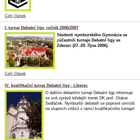
Celý článek
I. turnaj Debatní ligy, ročník 2006/2007
Studenti nymburského Gymnázia se
zúčastnili turnaje Debatní ligy ve
Zderazi (27.-29. října 2006).
Celý článek
IV. kvalifikační turnaj Debatní ligy - Liberec
O dalším debantím turnaji Debatní ligy informuje
ve své zprávě tehdejší trenér DK prof. Otakar
Sedláček. Nymburští debatéři se poprové umístili
na stupních vítězů v rámci kvalifikačního turnaje!