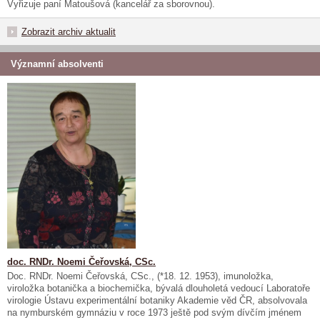
Vyřizuje paní Matoušová (kancelář za sborovnou).
Zobrazit archiv aktualit
Významní absolventi
doc. RNDr. Noemi Čeřovská, CSc.
Doc. RNDr. Noemi Čeřovská, CSc., (*18. 12. 1953), imunoložka,
viroložka botanička a biochemička, bývalá dlouholetá vedoucí Laboratoře
virologie Ústavu experimentální botaniky Akademie věd ČR, absolvovala
na nymburském gymnáziu v roce 1973 ještě pod svým dívčím jménem