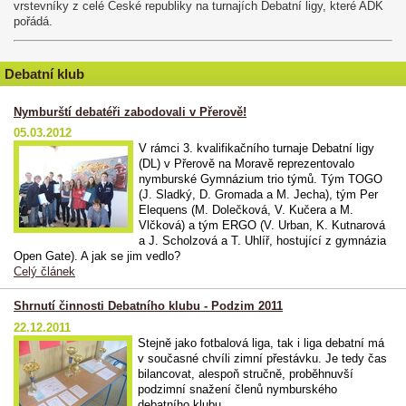
vrstevníky z celé České republiky na turnajích Debatní ligy, které ADK
pořádá.
Debatní klub
Nymburští debatéři zabodovali v Přerově!
05.03.2012
V rámci 3. kvalifikačního turnaje Debatní ligy
(DL) v Přerově na Moravě reprezentovalo
nymburské Gymnázium trio týmů. Tým TOGO
(J. Sladký, D. Gromada a M. Jecha), tým Per
Elequens (M. Dolečková, V. Kučera a M.
Vlčková) a tým ERGO (V. Urban, K. Kutnarová
a J. Scholzová a T. Uhlíř, hostující z gymnázia
Open Gate). A jak se jim vedlo?
Celý článek
Shrnutí činnosti Debatního klubu - Podzim 2011
22.12.2011
Stejně jako fotbalová liga, tak i liga debatní má
v současné chvíli zimní přestávku. Je tedy čas
bilancovat, alespoň stručně, proběhnuvší
podzimní snažení členů nymburského
debatního klubu...