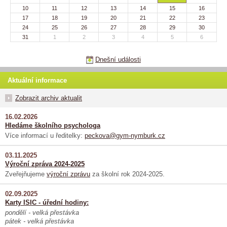
10
11
12
13
14
15
16
17
18
19
20
21
22
23
24
25
26
27
28
29
30
31
1
2
3
4
5
6
Dnešní události
Aktuální informace
Zobrazit archiv aktualit
16.02.2026
Hledáme školního psychologa
Více informací u ředitelky:
peckova@gym-nymburk.cz
03.11.2025
Výroční zpráva 2024-2025
Zveřejňujeme
výroční zprávu
za školní rok 2024-2025.
02.09.2025
Karty ISIC - úřední hodiny:
pondělí - velká přestávka
pátek - velká přestávka