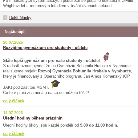
Po mnohaletých systematických pokusech se podařilo uskutečnit Orvillu
Wrightovi let s motorovým letadlem v trvání dvanácti sekund.
Další články
Nejčtenější
20.07.2026
Rozvíjíme gymnázium pro studenty i učitele
Stále lepší gymnázium pro naše studenty i učitele!
S radostí oznamujeme, že na Gymnáziu Bohumila Hrabala v Nymburce
realizujeme projekt
Rozvoj Gymnázia Bohumila Hrabala v Nymburce
,
který je financovaný z Operačního programu Jan Amos Komenský (OP
JAK) pod záštitou MŠMT.
Co to v praxi znamená a na co se můžete těšit?
celý článek
14.07.2026
Úřední hodiny během prázdnin
Úřední hodiny školy jsou každé pondělí od
9.00 do 11.00 hodin
.
celý článek