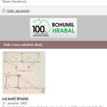
Noemi Nováková.
Další absolventi
Svět v roce založení školy
Let bratří Wrightů
17. prosinec 1903