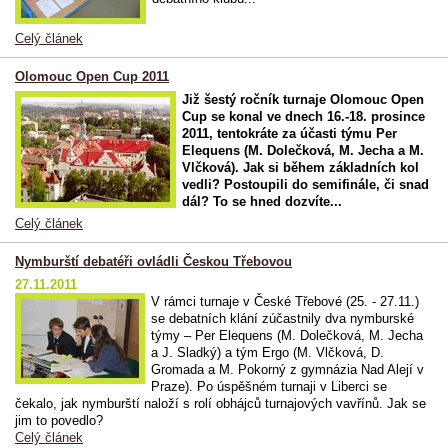
Celý článek
Olomouc Open Cup 2011
Již šestý ročník turnaje Olomouc Open
Cup se konal ve dnech 16.-18. prosince
2011, tentokráte za účasti týmu Per
Elequens (M. Dolečková, M. Jecha a M.
Vlčková). Jak si během základních kol
vedli? Postoupili do semifinále, či snad
dál? To se hned dozvíte...
Celý článek
Nymburští debatéři ovládli Českou Třebovou
27.11.2011
V rámci turnaje v České Třebové (25. - 27.11.)
se debatních klání zúčastnily dva nymburské
týmy – Per Elequens (M. Dolečková, M. Jecha
a J. Sladký) a tým Ergo (M. Vlčková, D.
Gromada a M. Pokorný z gymnázia Nad Alejí v
Praze). Po úspěšném turnaji v Liberci se
čekalo, jak nymburští naloží s rolí obhájců turnajových vavřínů. Jak se
jim to povedlo?
Celý článek