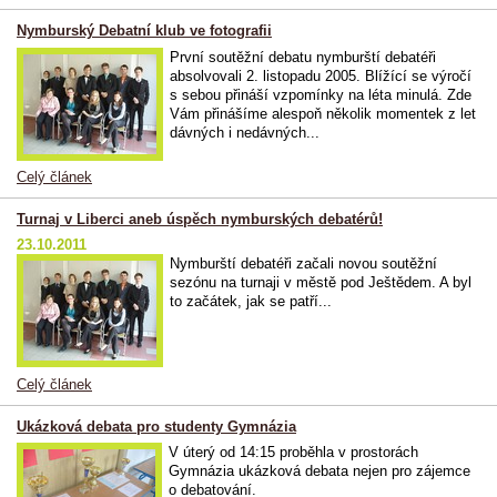
Nymburský Debatní klub ve fotografii
První soutěžní debatu nymburští debatéři
absolvovali 2. listopadu 2005. Blížící se výročí
s sebou přináší vzpomínky na léta minulá. Zde
Vám přinášíme alespoň několik momentek z let
dávných i nedávných...
Celý článek
Turnaj v Liberci aneb úspěch nymburských debatérů!
23.10.2011
Nymburští debatéři začali novou soutěžní
sezónu na turnaji v městě pod Ještědem. A byl
to začátek, jak se patří...
Celý článek
Ukázková debata pro studenty Gymnázia
V úterý od 14:15 proběhla v prostorách
Gymnázia ukázková debata nejen pro zájemce
o debatování.