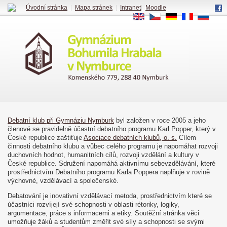
Úvodní stránka
|
Mapa stránek
|
Intranet
|
Moodle
EN
CS
DE
FR
RU
Debatní klub při Gymnáziu Nymburk
byl založen v roce 2005 a jeho
členové se pravidelně účastní debatního programu Karl Popper, který v
České republice zaštiťuje
Asociace debatních klubů, o. s.
Cílem
činnosti debatního klubu a vůbec celého programu je napomáhat rozvoji
duchovních hodnot, humanitních cílů, rozvoji vzdělání a kultury v
České republice. Sdružení napomáhá aktivnímu sebevzdělávání, které
prostřednictvím Debatního programu Karla Poppera naplňuje v rovině
výchovné, vzdělávací a společenské.
Debatování je inovativní vzdělávací metoda, prostřednictvím které se
účastníci rozvíjejí své schopnosti v oblasti rétoriky, logiky,
argumentace, práce s informacemi a etiky. Soutěžní stránka věci
umožňuje žáků a studentům změřit své síly a schopnosti se svými